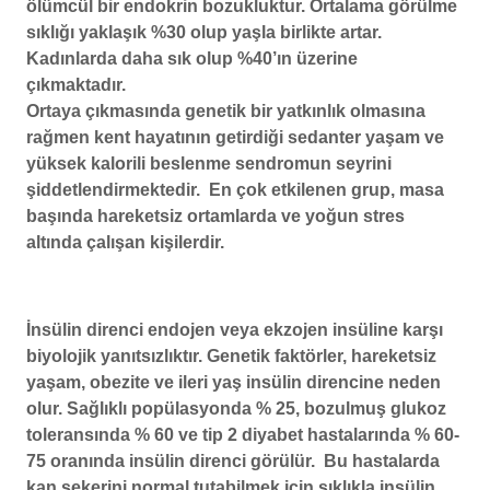
ölümcül bir endokrin bozukluktur. Ortalama görülme
sıklığı yaklaşık %30 olup yaşla birlikte artar.
Kadınlarda daha sık olup %40’ın üzerine
çıkmaktadır.
Ortaya çıkmasında genetik bir yatkınlık olmasına
rağmen kent hayatının getirdiği sedanter yaşam ve
yüksek kalorili beslenme sendromun seyrini
şiddetlendirmektedir. En çok etkilenen grup, masa
başında hareketsiz ortamlarda ve yoğun stres
altında çalışan kişilerdir.
İnsülin direnci endojen veya ekzojen insüline karşı
biyolojik yanıtsızlıktır. Genetik faktörler, hareketsiz
yaşam, obezite ve ileri yaş insülin direncine neden
olur. Sağlıklı popülasyonda % 25, bozulmuş glukoz
toleransında % 60 ve tip 2 diyabet hastalarında % 60-
75 oranında insülin direnci görülür. Bu hastalarda
kan şekerini normal tutabilmek için sıklıkla insülin